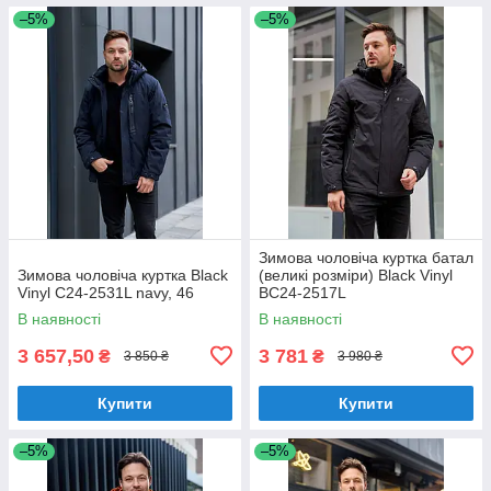
–5%
–5%
Зимова чоловіча куртка батал
Зимова чоловіча куртка Black
(великі розміри) Black Vinyl
Vinyl C24-2531L navy, 46
BC24-2517L
В наявності
В наявності
3 657,50
3 781
₴
₴
3 850 ₴
3 980 ₴
Купити
Купити
–5%
–5%