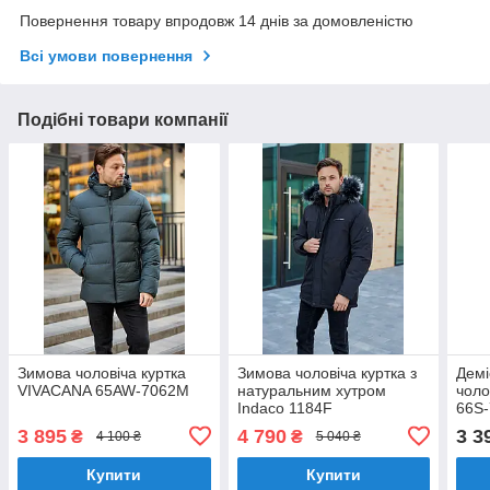
Повернення товару впродовж 14 днів за домовленістю
Всі умови повернення
Подібні товари компанії
Зимова чоловіча куртка
Зимова чоловіча куртка з
Демі
VIVACANA 65AW-7062M
натуральним хутром
чоло
Indaco 1184F
66S
3 895
4 790
3 3
₴
₴
4 100 ₴
5 040 ₴
Купити
Купити