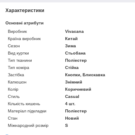
Характеристики
Основні атрибути
Виробник
Vivacana
Країна виробник
Китай
Сезон
Зима
Вид куртки
Стьобана
Тип тканини
Поліестер
Тип коміра
Стійка
Застібка
Кнопки, Блискавка
Капюшон
Знімний
Колір
Коричневий
Стиль
Casual
Кількість кишень
4 шт.
Матеріал підкладки
Поліестер
Стан
Новий
Міжнародний розмір
S