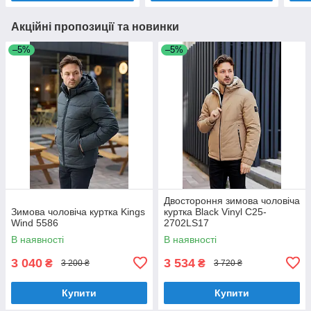
Акційні пропозиції та новинки
–5%
–5%
Двостороння зимова чоловіча
Зимова чоловіча куртка Kings
куртка Black Vinyl C25-
Wind 5586
2702LS17
В наявності
В наявності
3 040
3 534
₴
₴
3 200 ₴
3 720 ₴
Купити
Купити