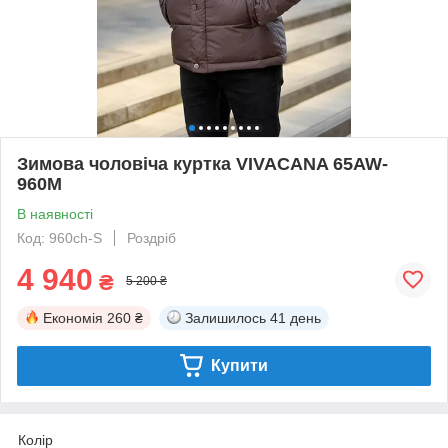
Зимова чоловіча куртка VIVACANA 65AW-
960M
В наявності
Код: 960ch-S
Роздріб
4 940
₴
5 200 ₴
Економія
260 ₴
Залишилось
41 день
Купити
Колір