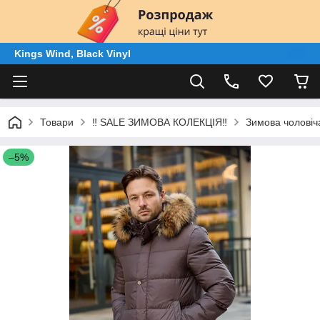
Kings Wind, Black Vinyl
Товари
‼️ SALE ЗИМОВА КОЛЕКЦІЯ‼️
Зимова чолові
–5%