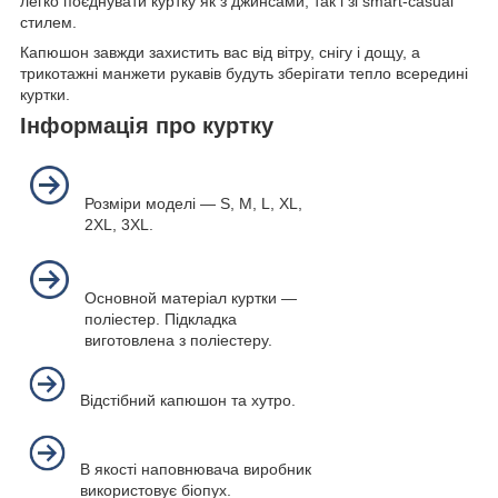
легко поєднувати куртку як з джинсами, так і зі smart-casual
стилем.
Капюшон завжди захистить вас від вітру, снігу і дощу, а
трикотажні манжети рукавів будуть зберігати тепло всередині
куртки.
Iнформацiя про куртку
Розміри моделі — S, M, L, XL,
2XL, 3XL.
Основной матеріал куртки —
поліестер. Підкладка
виготовлена з поліестеру.
Відстібний капюшон та хутро.
В якості наповнювача виробник
використовує біопух.