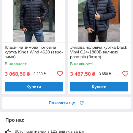
Класична зимова чоловіча
Зимова чоловіча куртка Black
куртка Kings Wind 4620 (євро-
Vinyl C24-1880B великих
зима)
розмірів (батал)
В наявності
В наявності
3 068,50
3 467,50
₴
₴
3 230 ₴
3 650 ₴
Купити
Купити
Показати ще
Про нас
98% позитивних з 122 відгуків за рік