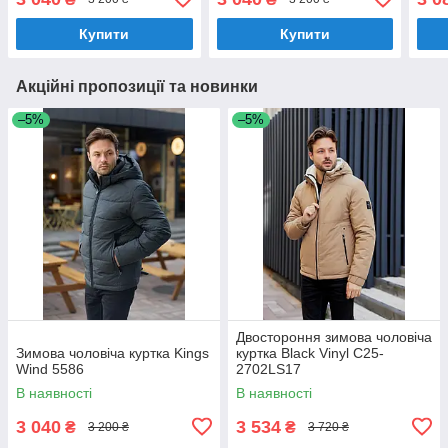
Купити
Купити
Акційні пропозиції та новинки
–5%
–5%
Двостороння зимова чоловіча
Зимова чоловіча куртка Kings
куртка Black Vinyl C25-
Wind 5586
2702LS17
В наявності
В наявності
3 040
3 534
₴
₴
3 200 ₴
3 720 ₴