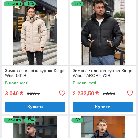
Новинка
–5%
–5%
Зимова чоловіча куртка Kings
Зимова чоловіча куртка Kings
Wind 5619
Wind TARORE 739
В наявності
В наявності
3 040
2 232,50
₴
₴
3 200 ₴
2 350 ₴
Купити
Купити
Новинка
–5%
–5%