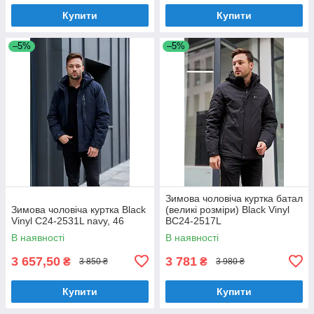
Купити
Купити
–5%
–5%
Зимова чоловіча куртка батал
Зимова чоловіча куртка Black
(великі розміри) Black Vinyl
Vinyl C24-2531L navy, 46
BC24-2517L
В наявності
В наявності
3 657,50
3 781
₴
₴
3 850 ₴
3 980 ₴
Купити
Купити